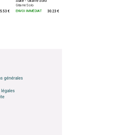
Suite - Gitarre Solo
Gitarre Solo
5.53 €
ENVOI IMMÉDIAT
30.23 €
ns générales
 légales
ite