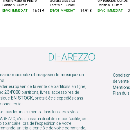
Thème varié et Finale
Sonata clássica
6 Preludios Cortos
Partition - Guitare
Partition - Guitare
Partition - Guitare
ENVOI IMMÉDIAT
16.91 €
ENVOI IMMÉDIAT
16.91 €
ENVOI IMMÉDIAT
2
brairie musicale et magasin de musique en
Conditio
gne
de vente
ader européen de la vente de partitions en ligne,
Mentions
234'000
ec
partitions, livres, accessoires de
Plan du s
EN STOCK
sique
, prêts à être expédiés dans
 monde entier.
r tous les instruments, dans tous les styles.
AREZZO, c'est aussi un droit de retour facilité, un
it bancaire lors de l'éxpédition de votre
mmande, un triple contrôle de votre commande,