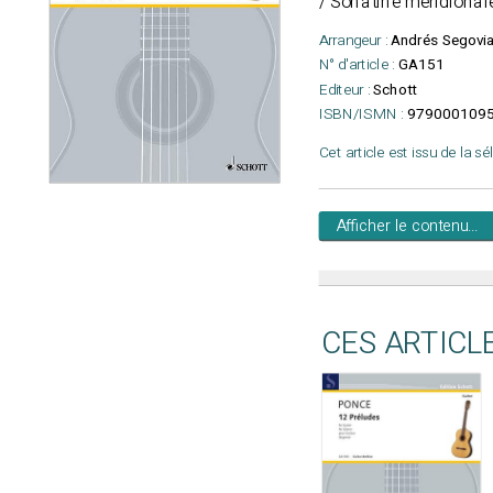
/ Sonatine méridionale
Arrangeur :
Andrés Segovi
N° d'article :
GA151
Editeur :
Schott
ISBN/ISMN :
979000109
Cet article est issu de la s
Afficher le contenu...
CES ARTICL