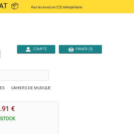
ACHAT 📦
Pour les envois en 🇫🇷 métropolitaine
COMPTE
PANIER (0)

RES
CAHIERS DE MUSIQUE
.91 €
 STOCK