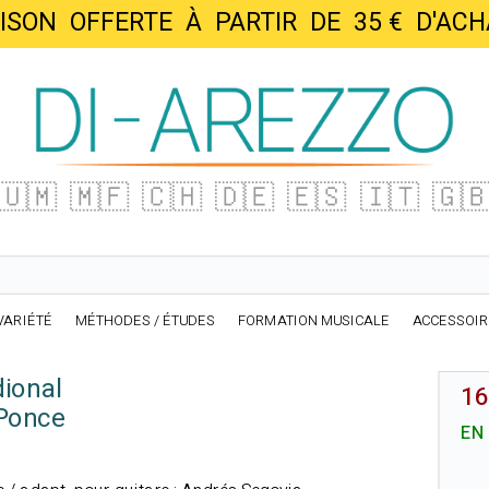
AISON OFFERTE À PARTIR DE 35 € D'
🇺🇲
🇲🇫
🇨🇭
🇩🇪
🇪🇸
🇮🇹
🇬
VARIÉTÉ
MÉTHODES / ÉTUDES
FORMATION MUSICALE
ACCESSOI
dional
16
Ponce
EN