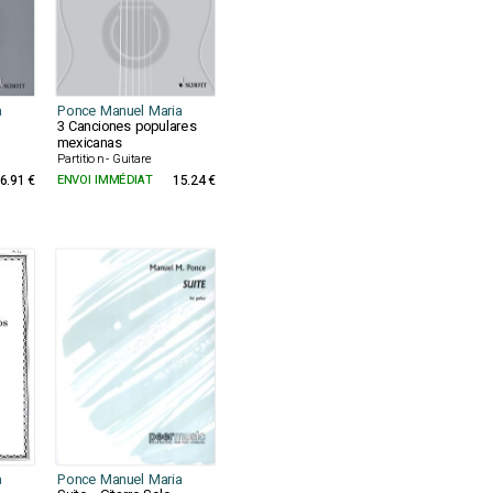
a
Ponce Manuel Maria
3 Canciones populares
mexicanas
Partition - Guitare
6.91 €
ENVOI IMMÉDIAT
15.24 €
a
Ponce Manuel Maria