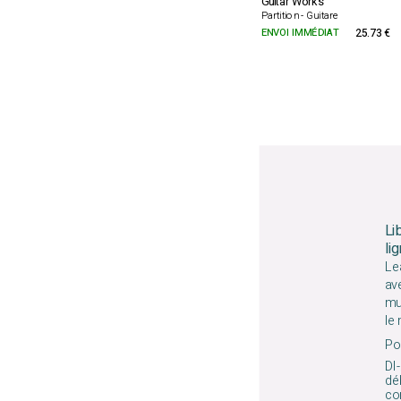
Guitar Works
Partition - Guitare
ENVOI IMMÉDIAT
25.73 €
Li
li
Le
av
mu
le
Pou
DI-
déb
co