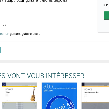
 / adapt. pour guitare : Andrés Segovia
Qua
a
5877
élection
guitare, guitare seule
.
ES VONT VOUS INTÉRESSER