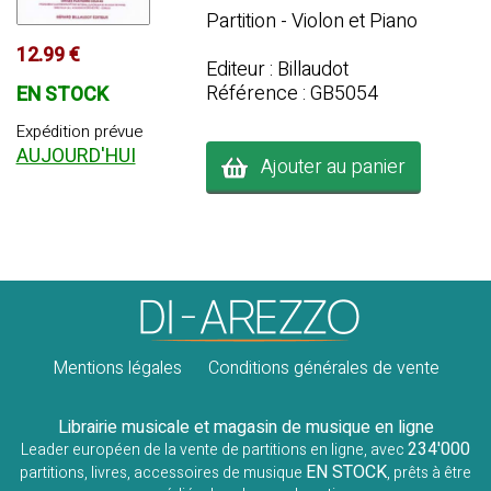
Partition - Violon et Piano
12.99 €
Editeur : Billaudot
Référence : GB5054
EN STOCK
Expédition prévue
AUJOURD'HUI
Ajouter au panier
Mentions légales
Conditions générales de vente
Librairie musicale et magasin de musique en ligne
234'000
Leader européen de la vente de partitions en ligne, avec
EN STOCK
partitions, livres, accessoires de musique
, prêts à être