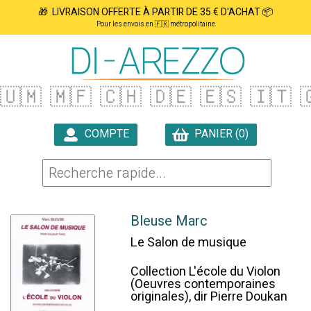
🎁 LIVRAISON OFFERTE À PARTIR DE 35 € D'ACHAT 📦
Pour les envois en 🇫🇷 métropolitaine
🇺🇲
🇲🇫
🇨🇭
🇩🇪
🇪🇸
🇮🇹

COMPTE
PANIER (0)

Bleuse Marc
Le Salon de musique
Collection L'école du Violon
(Oeuvres contemporaines
originales), dir Pierre Doukan