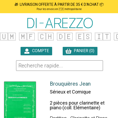
🎁 LIVRAISON OFFERTE À PARTIR DE 35 € D'ACHAT 📦
Pour les envois en 🇫🇷 métropolitaine
🇺🇲
🇲🇫
🇨🇭
🇩🇪
🇪🇸
🇮🇹

COMPTE
PANIER (0)

Brouquières Jean
Sérieux et Comique
2 pièces pour clarinette et
piano (coll. Elémentaire)