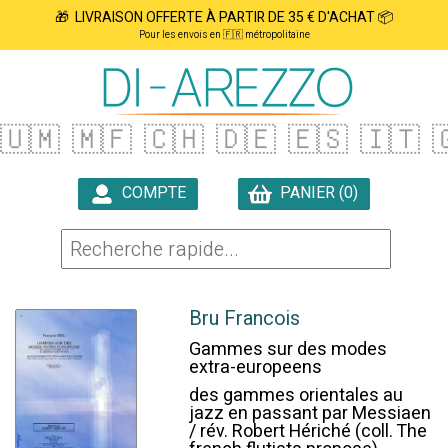
🎁 LIVRAISON OFFERTE À PARTIR DE 35 € D'ACHAT 📦
Pour les envois en 🇫🇷 métropolitaine
🇺🇲
🇲🇫
🇨🇭
🇩🇪
🇪🇸
🇮🇹

COMPTE
PANIER (0)

Bru Francois
Gammes sur des modes
extra-europeens
des gammes orientales au
jazz en passant par Messiaen
/ rév. Robert Hériché (coll. The