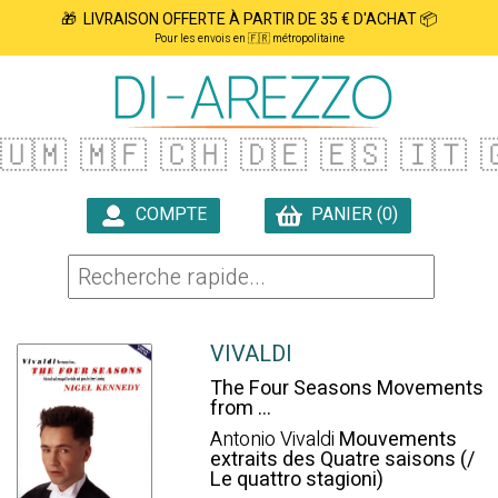
🎁 LIVRAISON OFFERTE À PARTIR DE 35 € D'ACHAT 📦
Pour les envois en 🇫🇷 métropolitaine
🇺🇲
🇲🇫
🇨🇭
🇩🇪
🇪🇸
🇮🇹

COMPTE
PANIER (0)

VIVALDI
The Four Seasons Movements
from ...
Antonio Vivaldi
Mouvements
extraits des Quatre saisons (/
Le quattro stagioni)