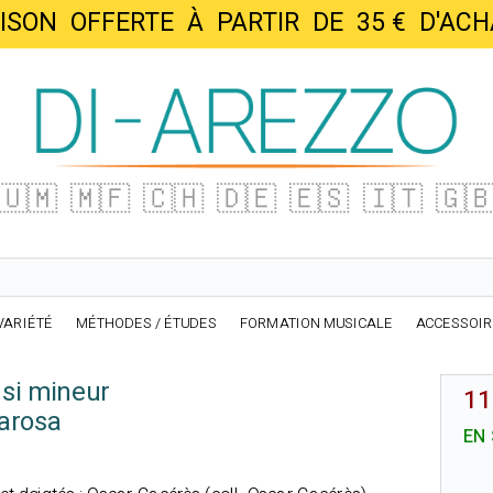
AISON OFFERTE À PARTIR DE 35 € D'
🇺🇲
🇲🇫
🇨🇭
🇩🇪
🇪🇸
🇮🇹
🇬
VARIÉTÉ
MÉTHODES / ÉTUDES
FORMATION MUSICALE
ACCESSOI
 si mineur
11
arosa
EN