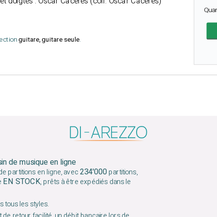
 et doigtés : Oscar Cacérès (coll. Oscar Cacérès)
Qua
lection
guitare, guitare seule
.
sin de musique en ligne
234'000
e partitions en ligne, avec
partitions,
EN STOCK
e
, prêts à être expédiés dans le
 tous les styles.
 de retour facilité, un débit bancaire lors de