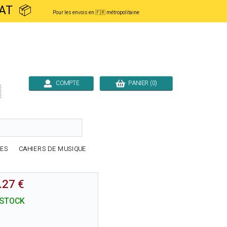
ACHAT 📦
Pour les envois en 🇫🇷 métropolitaine
COMPTE
PANIER (0)

RES
CAHIERS DE MUSIQUE
.27 €
 STOCK