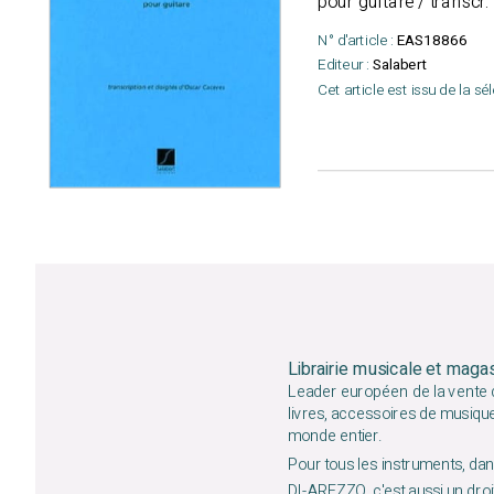
pour guitare / transcr.
N° d'article :
EAS18866
Editeur :
Salabert
Cet article est issu de la sé
Librairie musicale et maga
Leader européen de la vente d
livres, accessoires de musiqu
monde entier.
Pour tous les instruments, dans
DI-AREZZO, c'est aussi un droit