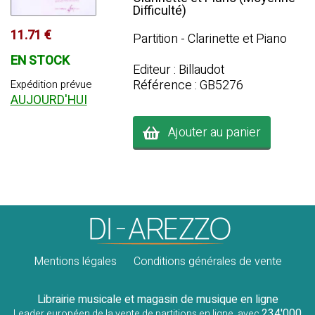
Difficulté)
11.71 €
Partition - Clarinette et Piano
EN STOCK
Editeur : Billaudot
Référence : GB5276
Expédition prévue
AUJOURD'HUI
Ajouter au panier
Mentions légales
Conditions générales de vente
Librairie musicale et magasin de musique en ligne
234'000
Leader européen de la vente de partitions en ligne, avec