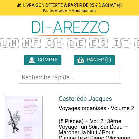
🎁 LIVRAISON OFFERTE À PARTIR DE 35 € D'ACHAT 📦
Pour les envois en 🇫🇷 métropolitaine
🇺🇲
🇲🇫
🇨🇭
🇩🇪
🇪🇸
🇮🇹

COMPTE
PANIER (0)

Casterède Jacques
Voyages organisés - Volume 2
(8 Pièces) – Vol. 2 : 3ème
Voyage : un Soir, Sur L'eau —
Marcher, la Nuit / Pour
Clarinette et Piano (Moyenne