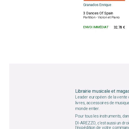
Granados Enrique
3 Dances Of Spain
Partition - Violon et Piano
ENVOI IMMÉDIAT
32.78 €
Librairie musicale et maga
Leader européen de la vente d
livres, accessoires de musiqu
monde entier.
Pour tous les instruments, dans
DI-AREZZO, c'est aussi un droit
l'éxpédition de votre command