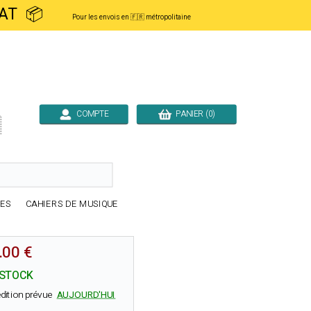
ACHAT 📦
Pour les envois en 🇫🇷 métropolitaine
COMPTE
PANIER (0)

RES
CAHIERS DE MUSIQUE
.00 €
 STOCK
dition prévue
AUJOURD'HUI