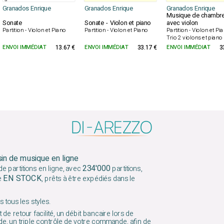
Granados Enrique
Granados Enrique
Granados Enrique
Musique de chambr
Sonate
Sonate - Violon et piano
avec violon
Partition - Violon et Piano
Partition - Violon et Piano
Partition - Violon et Pi
Trio 2 violons et piano
ENVOI IMMÉDIAT
13.67 €
ENVOI IMMÉDIAT
33.17 €
ENVOI IMMÉDIAT
3
sin de musique en ligne
234'000
e partitions en ligne, avec
partitions,
EN STOCK
e
, prêts à être expédiés dans le
 tous les styles.
 de retour facilité, un débit bancaire lors de
e, un triple contrôle de votre commande, afin de