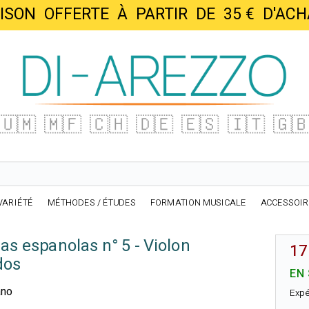
AISON OFFERTE À PARTIR DE 35 € D'
🇺🇲
🇲🇫
🇨🇭
🇩🇪
🇪🇸
🇮🇹
🇬
VARIÉTÉ
MÉTHODES / ÉTUDES
FORMATION MUSICALE
ACCESSOI
s espanolas n° 5 - Violon
17
dos
EN
ano
Expé