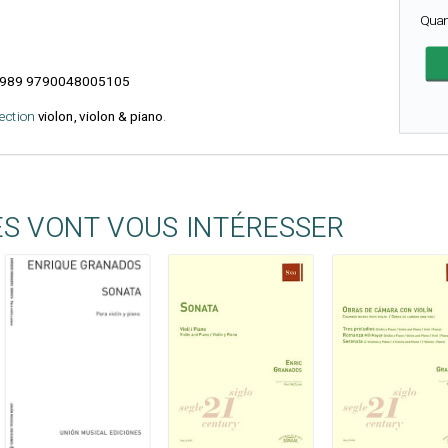
Quan
989 9790048005105
lection
violon, violon & piano
.
ES VONT VOUS INTÉRESSER