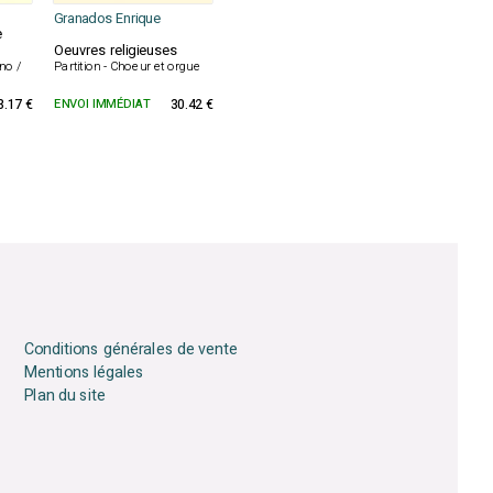
Granados Enrique
e
Oeuvres religieuses
ano /
Partition - Choeur et orgue
3.17 €
ENVOI IMMÉDIAT
30.42 €
Conditions générales de vente
Mentions légales
Plan du site