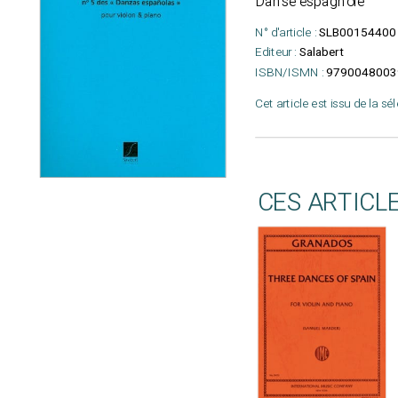
Danse espagnole
N° d'article :
SLB00154400
Editeur :
Salabert
ISBN/ISMN :
9790048003
Cet article est issu de la sé
CES ARTICL