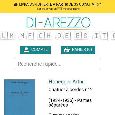
🎁 LIVRAISON OFFERTE À PARTIR DE 35 € D'ACHAT 📦
Pour les envois en 🇫🇷 métropolitaine
🇺🇲
🇲🇫
🇨🇭
🇩🇪
🇪🇸
🇮🇹

COMPTE
PANIER (0)

Honegger Arthur
Quatuor à cordes n° 2
(1934-1936) - Parties
séparées