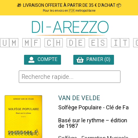
🎁 LIVRAISON OFFERTE À PARTIR DE 35 € D'ACHAT 📦
Pour les envois en 🇫🇷 métropolitaine
🇺🇲
🇲🇫
🇨🇭
🇩🇪
🇪🇸
🇮🇹

COMPTE
PANIER (0)

VAN DE VELDE
Solfège Populaire - Clé de Fa
Basé sur le rythme – édition
de 1987