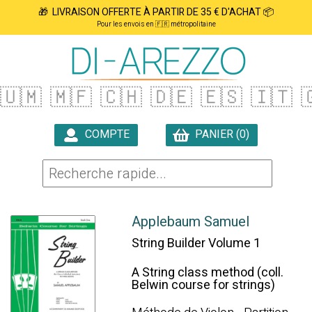
🎁 LIVRAISON OFFERTE À PARTIR DE 35 € D'ACHAT 📦
Pour les envois en 🇫🇷 métropolitaine
🇺🇲
🇲🇫
🇨🇭
🇩🇪
🇪🇸
🇮🇹

COMPTE
PANIER (0)

Applebaum Samuel
String Builder Volume 1
A String class method (coll.
Belwin course for strings)