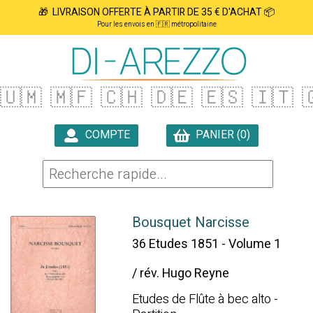
🎁 LIVRAISON OFFERTE À PARTIR DE 35 € D'ACHAT 📦
Pour les envois en 🇫🇷 métropolitaine
🇺🇲
🇲🇫
🇨🇭
🇩🇪
🇪🇸
🇮🇹

COMPTE
PANIER (0)

Bousquet Narcisse
36 Etudes 1851 - Volume 1
/ rév. Hugo Reyne
Etudes de Flûte à bec alto -