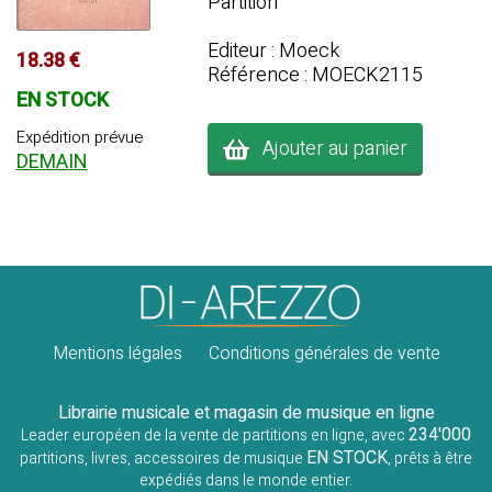
Partition
Editeur : Moeck
18.38 €
Référence : MOECK2115
EN STOCK
Expédition prévue
Ajouter au panier
DEMAIN
Mentions légales
Conditions générales de vente
Librairie musicale et magasin de musique en ligne
234'000
Leader européen de la vente de partitions en ligne, avec
EN STOCK
partitions, livres, accessoires de musique
, prêts à être
expédiés dans le monde entier.