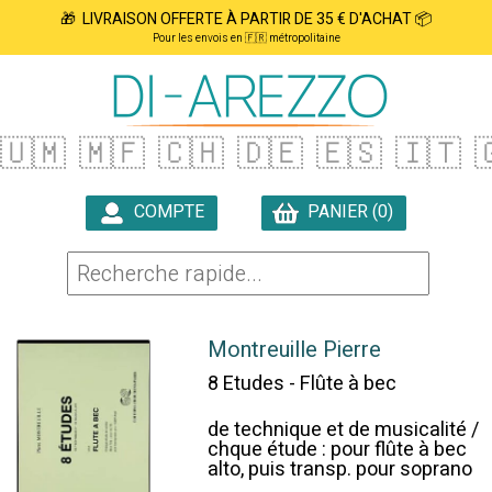
🎁 LIVRAISON OFFERTE À PARTIR DE 35 € D'ACHAT 📦
Pour les envois en 🇫🇷 métropolitaine
🇺🇲
🇲🇫
🇨🇭
🇩🇪
🇪🇸
🇮🇹

COMPTE
PANIER (0)

Montreuille Pierre
8 Etudes - Flûte à bec
de technique et de musicalité /
chque étude : pour flûte à bec
alto, puis transp. pour soprano