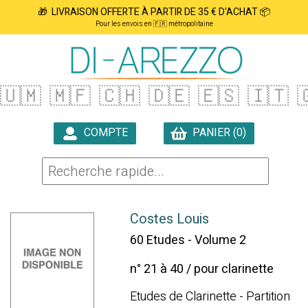
🎁 LIVRAISON OFFERTE À PARTIR DE 35 € D'ACHAT 📦
Pour les envois en 🇫🇷 métropolitaine
🇺🇲
🇲🇫
🇨🇭
🇩🇪
🇪🇸
🇮🇹

COMPTE
PANIER (0)

Costes Louis
60 Etudes - Volume 2
n° 21 à 40 / pour clarinette
Etudes de Clarinette - Partition