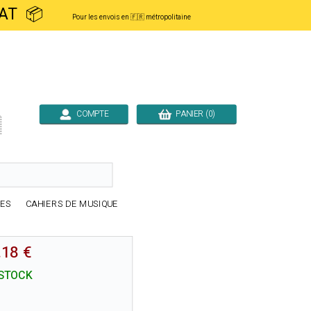
ACHAT 📦
Pour les envois en 🇫🇷 métropolitaine
COMPTE
PANIER (0)

RES
CAHIERS DE MUSIQUE
.18 €
STOCK