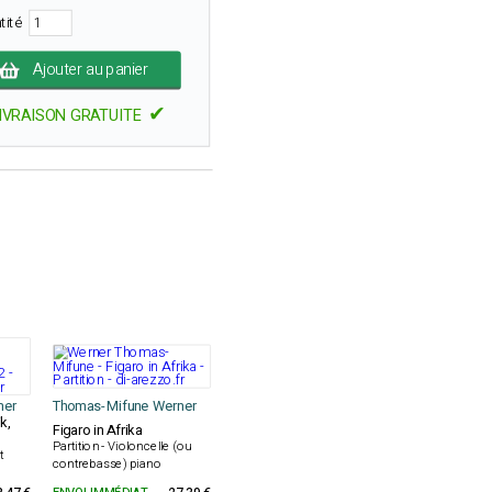
tité
Ajouter au panier
✔
IVRAISON GRATUITE
ner
Thomas-Mifune Werner
k,
Figaro in Afrika
Partition - Violoncelle (ou
t
contrebasse) piano