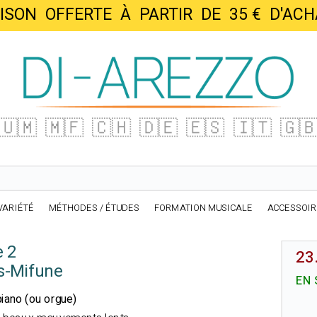
AISON OFFERTE À PARTIR DE 35 € D'
🇺🇲
🇲🇫
🇨🇭
🇩🇪
🇪🇸
🇮🇹
🇬
VARIÉTÉ
MÉTHODES / ÉTUDES
FORMATION MUSICALE
ACCESSOI
e 2
23
s-Mifune
EN 
 piano (ou orgue)