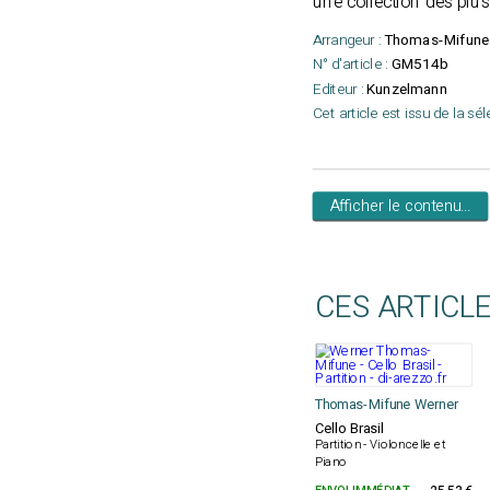
une collection des pl
Arrangeur :
Thomas-Mifune
N° d'article :
GM514b
Editeur :
Kunzelmann
Cet article est issu de la sé
Afficher le contenu...
CES ARTICL
Thomas-Mifune Werner
Cello Brasil
Partition - Violoncelle et
Piano