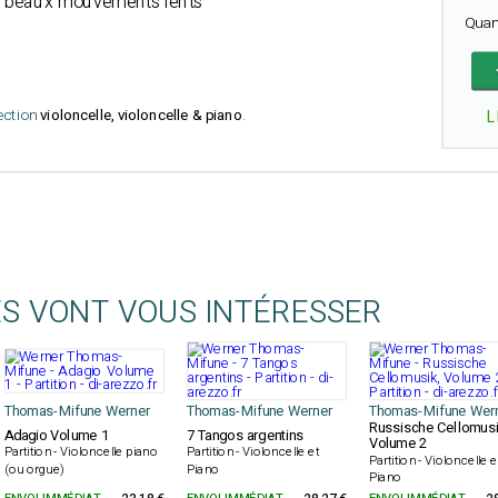
us beaux mouvements lents
Quan
lection
violoncelle, violoncelle & piano
.
L
ES VONT VOUS INTÉRESSER
Thomas-Mifune Werner
Thomas-Mifune Werner
Thomas-Mifune Wer
Russische Cellomusi
Adagio Volume 1
7 Tangos argentins
Volume 2
Partition - Violoncelle piano
Partition - Violoncelle et
Partition - Violoncelle e
(ou orgue)
Piano
Piano