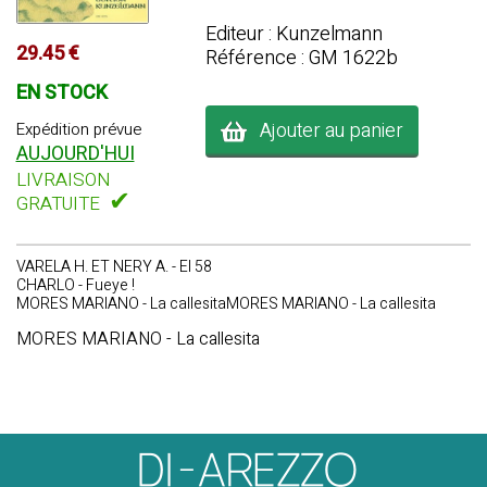
Editeur : Kunzelmann
29.45 €
Référence : GM 1622b
EN STOCK
Ajouter au panier
Expédition prévue
AUJOURD'HUI
LIVRAISON
✔
GRATUITE
VARELA H. ET NERY A. - El 58
CHARLO - Fueye !
MORES MARIANO - La callesitaMORES MARIANO - La callesita
MORES MARIANO - La callesita