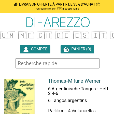
🎁 LIVRAISON OFFERTE À PARTIR DE 35 € D'ACHAT 📦
Pour les envois en 🇫🇷 métropolitaine
🇺🇲
🇲🇫
🇨🇭
🇩🇪
🇪🇸
🇮🇹

COMPTE
PANIER (0)

Thomas-Mifune Werner
6 Argentinische Tangos - Heft
2 4-6
6 Tangos argentins
Partition - 4 Violoncelles