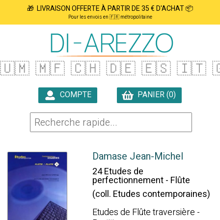
🎁 LIVRAISON OFFERTE À PARTIR DE 35 € D'ACHAT 📦
Pour les envois en 🇫🇷 métropolitaine
🇺🇲
🇲🇫
🇨🇭
🇩🇪
🇪🇸
🇮🇹

COMPTE
PANIER (0)

Damase Jean-Michel
24 Etudes de
perfectionnement - Flûte
(coll. Etudes contemporaines)
Etudes de Flûte traversière -