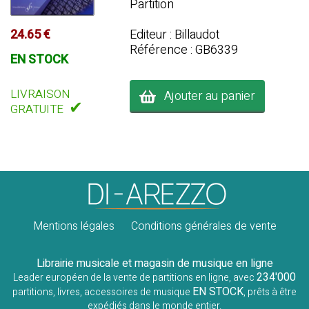
Partition
24.65 €
Editeur : Billaudot
Référence : GB6339
EN STOCK
LIVRAISON
Ajouter au panier
✔
GRATUITE
Mentions légales
Conditions générales de vente
Librairie musicale et magasin de musique en ligne
234'000
Leader européen de la vente de partitions en ligne, avec
EN STOCK
partitions, livres, accessoires de musique
, prêts à être
expédiés dans le monde entier.