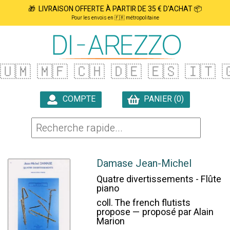
🎁 LIVRAISON OFFERTE À PARTIR DE 35 € D'ACHAT 📦
Pour les envois en 🇫🇷 métropolitaine
🇺🇲
🇲🇫
🇨🇭
🇩🇪
🇪🇸
🇮🇹

COMPTE
PANIER (0)

Damase Jean-Michel
Quatre divertissements - Flûte
piano
coll. The french flutists
propose — proposé par Alain
Marion