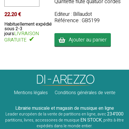
Quintette flûte quatuor cordes
Editeur : Billaudot
22.20 €
Référence : GB5199
Habituellement expédié
sous 2-3
LIVRAISON
jours
✔
Ajouter au panier
GRATUITE
Mentions légales
Conditions générales de vente
Librairie musicale et magasin de musique en ligne
234'000
Leader européen de la vente de partitions en ligne, avec
EN STOCK
partitions, livres, accessoires de musique
, prêts à être
expédiés dans le monde entier.