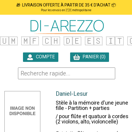
🎁 LIVRAISON OFFERTE À PARTIR DE 35 € D'ACHAT 📦
Pour les envois en 🇫🇷 métropolitaine
🇺🇲
🇲🇫
🇨🇭
🇩🇪
🇪🇸
🇮🇹

COMPTE
PANIER (0)

Daniel-Lesur
Stèle à la mémoire d'une jeune
fille - Partition + parties
/ pour flûte et quatuor à cordes
(2 violons, alto, violoncelle)