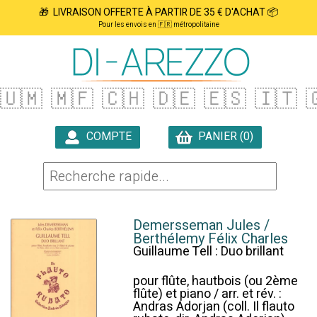
🎁 LIVRAISON OFFERTE À PARTIR DE 35 € D'ACHAT 📦
Pour les envois en 🇫🇷 métropolitaine
🇺🇲
🇲🇫
🇨🇭
🇩🇪
🇪🇸
🇮🇹

COMPTE
PANIER (0)

Demersseman Jules /
Berthélemy Félix Charles
Guillaume Tell : Duo brillant
pour flûte, hautbois (ou 2ème
flûte) et piano / arr. et rév. :
Andras Adorjan (coll. Il flauto