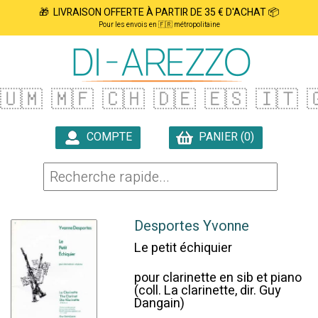
🎁 LIVRAISON OFFERTE À PARTIR DE 35 € D'ACHAT 📦
Pour les envois en 🇫🇷 métropolitaine
🇺🇲
🇲🇫
🇨🇭
🇩🇪
🇪🇸
🇮🇹

COMPTE
PANIER (0)

Desportes Yvonne
Le petit échiquier
pour clarinette en sib et piano
(coll. La clarinette, dir. Guy
Dangain)