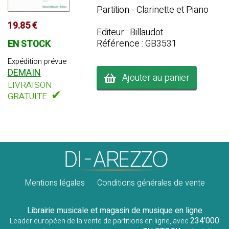
Partition - Clarinette et Piano
19.85 €
Editeur : Billaudot
Référence : GB3531
EN STOCK
Expédition prévue
DEMAIN
Ajouter au panier
LIVRAISON
✔
GRATUITE
Mentions légales
Conditions générales de vente
Librairie musicale et magasin de musique en ligne
234'000
Leader européen de la vente de partitions en ligne, avec