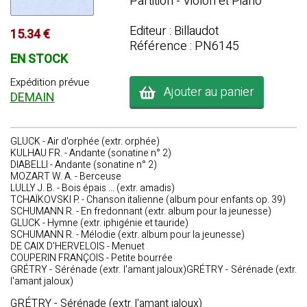
Partition - Violon et Piano
Editeur : Billaudot
15.34 €
Référence : PN6145
EN STOCK
Expédition prévue
Ajouter au panier
DEMAIN
GLUCK - Air d'orphée (extr. orphée)
KULHAU FR. - Andante (sonatine n° 2)
DIABELLI - Andante (sonatine n° 2)
MOZART W. A. - Berceuse
LULLY J. B. - Bois épais ... (extr. amadis)
TCHAÏKOVSKI P. - Chanson italienne (album pour enfants op. 39)
SCHUMANN R. - En fredonnant (extr. album pour la jeunesse)
GLUCK - Hymne (extr. iphigénie et tauride)
SCHUMANN R. - Mélodie (extr. album pour la jeunesse)
DE CAIX D'HERVELOIS - Menuet
COUPERIN FRANÇOIS - Petite bourrée
GRÉTRY - Sérénade (extr. l'amant jaloux)GRÉTRY - Sérénade (extr.
l'amant jaloux)
GRÉTRY - Sérénade (extr. l'amant jaloux)