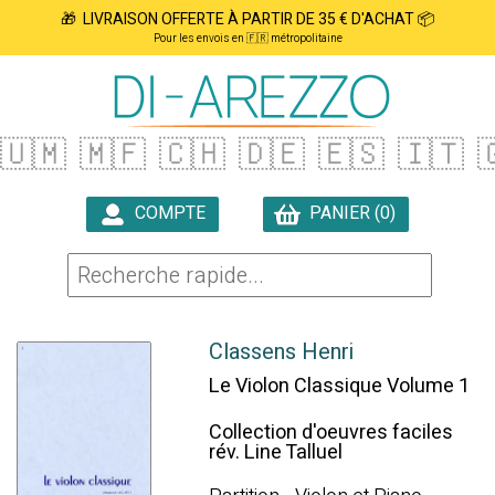
🎁 LIVRAISON OFFERTE À PARTIR DE 35 € D'ACHAT 📦
Pour les envois en 🇫🇷 métropolitaine
🇺🇲
🇲🇫
🇨🇭
🇩🇪
🇪🇸
🇮🇹

COMPTE
PANIER (0)

Classens Henri
Le Violon Classique Volume 1
Collection d'oeuvres faciles
rév. Line Talluel