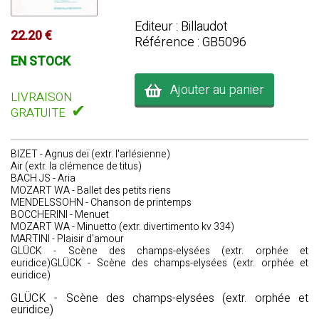
Editeur : Billaudot
22.20 €
Référence : GB5096
EN STOCK
Ajouter au panier
LIVRAISON
✔
GRATUITE
BIZET - Agnus deï (extr. l'arlésienne)
Air (extr. la clémence de titus)
BACH JS - Aria
MOZART WA - Ballet des petits riens
MENDELSSOHN - Chanson de printemps
BOCCHERINI - Menuet
MOZART WA - Minuetto (extr. divertimento kv 334)
MARTINI - Plaisir d'amour
GLÜCK - Scène des champs-elysées (extr. orphée et
euridice)GLÜCK - Scène des champs-elysées (extr. orphée et
euridice)
GLÜCK - Scène des champs-elysées (extr. orphée et
euridice)