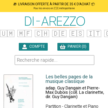
🎁 LIVRAISON OFFERTE À PARTIR DE 35 € D'ACHAT 📦
Pour les envois en 🇫🇷 métropolitaine
🇺🇲
🇲🇫
🇨🇭
🇩🇪
🇪🇸
🇮🇹

COMPTE
PANIER (0)

Les belles pages de la
musique classique
adap. Guy Dangain et Pierre-
Max Dubois (coll. La clarinette,
dir. Guy Dangain)
Partition - Clarinette et Piano