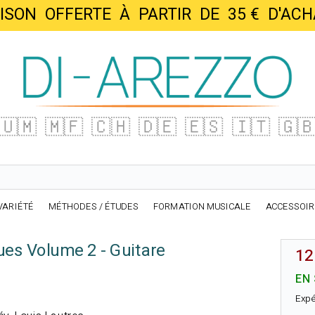
AISON OFFERTE À PARTIR DE 35 € D'
🇺🇲
🇲🇫
🇨🇭
🇩🇪
🇪🇸
🇮🇹
🇬
VARIÉTÉ
MÉTHODES / ÉTUDES
FORMATION MUSICALE
ACCESSOI
ues Volume 2 - Guitare
12
EN
Expé