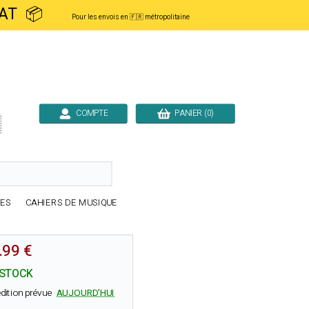
ACHAT 📦
Pour les envois en 🇫🇷 métropolitaine
COMPTE
PANIER (0)

RES
CAHIERS DE MUSIQUE
.99 €
 STOCK
dition prévue
AUJOURD'HUI