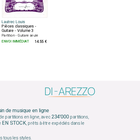
Lautrec Louis
Pièces classiques -
Guitare - Volume 3
Partition - Guitare seule
ENVOI IMMÉDIAT
14.55 €
sin de musique en ligne
234'000
e partitions en ligne, avec
partitions,
EN STOCK
e
, prêts à être expédiés dans le
 tous les styles.