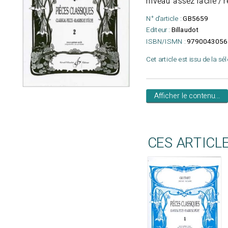
niveau assez facile / r
N° d'article :
GB5659
Editeur :
Billaudot
ISBN/ISMN :
9790043056
Cet article est issu de la sé
Afficher le contenu...
CES ARTICL