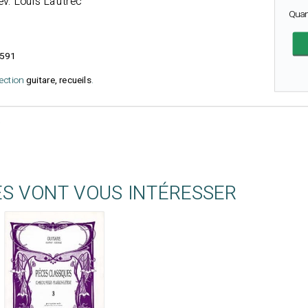
év. Louis Lautrec
Quan
591
lection
guitare, recueils
.
ES VONT VOUS INTÉRESSER