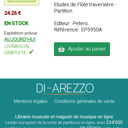
Etudes de Flûte traversière -
Partition
24.26 €
Editeur : Peters
EN STOCK
Référence : EP5950A
Expédition prévue
AUJOURD'HUI
LIVRAISON
Ajouter au panier
✔
GRATUITE
Mentions légales
Conditions générales de vente
Librairie musicale et magasin de musique en ligne
234'000
Leader européen de la vente de partitions en ligne, avec