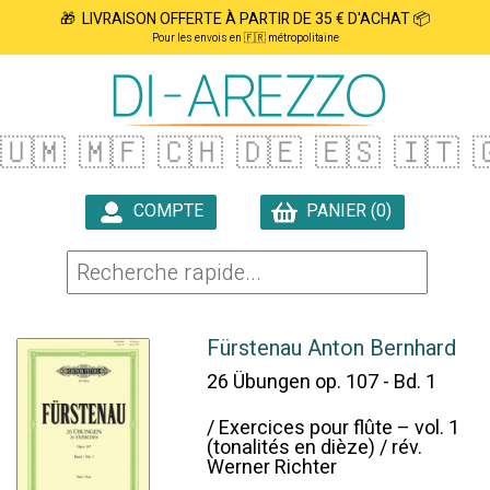
🎁 LIVRAISON OFFERTE À PARTIR DE 35 € D'ACHAT 📦
Pour les envois en 🇫🇷 métropolitaine
🇺🇲
🇲🇫
🇨🇭
🇩🇪
🇪🇸
🇮🇹

COMPTE
PANIER (0)

Fürstenau Anton Bernhard
26 Übungen op. 107 - Bd. 1
/ Exercices pour flûte – vol. 1
(tonalités en dièze) / rév.
Werner Richter