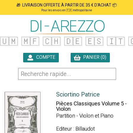
🎁 LIVRAISON OFFERTE À PARTIR DE 35 € D'ACHAT 📦
Pour les envois en 🇫🇷 métropolitaine
🇺🇲
🇲🇫
🇨🇭
🇩🇪
🇪🇸
🇮🇹

COMPTE
PANIER (0)

Sciortino Patrice
Pièces Classiques Volume 5 -
Violon
Partition - Violon et Piano
Editeur : Billaudot