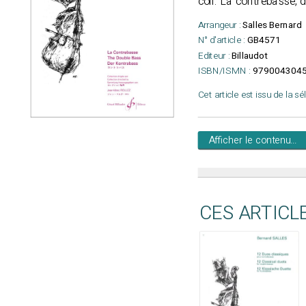
coll. La contrebasse, 
Arrangeur :
Salles Bernard
N° d'article :
GB4571
Editeur :
Billaudot
ISBN/ISMN :
979004304
Cet article est issu de la s
Afficher le contenu...
CES ARTICL