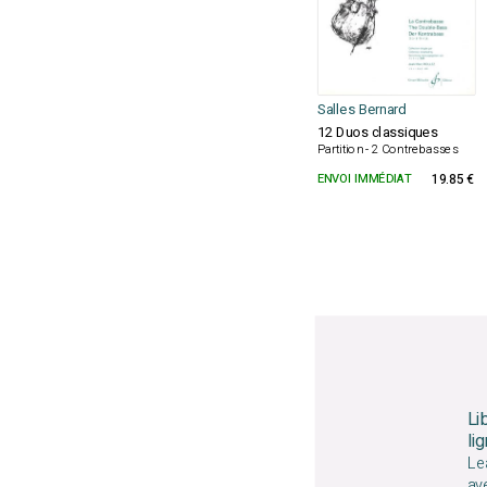
Salles Bernard
12 Duos classiques
Partition - 2 Contrebasses
ENVOI IMMÉDIAT
19.85 €
Li
li
Le
av