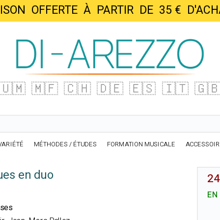
AISON OFFERTE À PARTIR DE 35 € D'
🇺🇲
🇲🇫
🇨🇭
🇩🇪
🇪🇸
🇮🇹
🇬
VARIÉTÉ
MÉTHODES / ÉTUDES
FORMATION MUSICALE
ACCESSOI
ues en duo
24
EN
sses