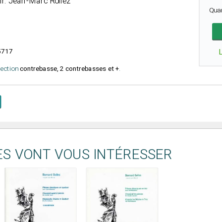
dir. Jean-Marc Rollez
Qua
5717
élection
contrebasse, 2 contrebasses et +
.
ES VONT VOUS INTÉRESSER