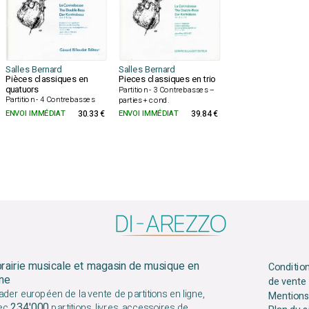
Salles Bernard
Salles Bernard
Pièces classiques en
Pieces classiques en trio
quatuors
Partition - 3 Contrebasses –
Partition - 4 Contrebasses
parties + cond.
ENVOI IMMÉDIAT
30.33 €
ENVOI IMMÉDIAT
39.84 €
brairie musicale et magasin de musique en
Conditio
gne
de vente
ader européen de la vente de partitions en ligne,
Mentions
234'000
ec
partitions, livres, accessoires de