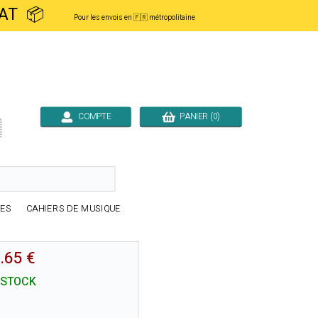
ACHAT 📦
Pour les envois en 🇫🇷 métropolitaine
COMPTE
PANIER (0)

RES
CAHIERS DE MUSIQUE
.65 €
 STOCK