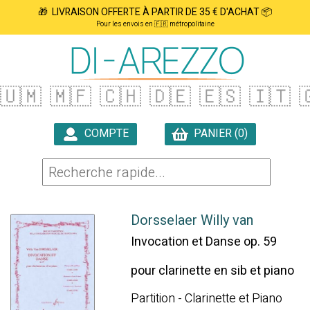
🎁 LIVRAISON OFFERTE À PARTIR DE 35 € D'ACHAT 📦
Pour les envois en 🇫🇷 métropolitaine
🇺🇲
🇲🇫
🇨🇭
🇩🇪
🇪🇸
🇮🇹

COMPTE
PANIER (0)

Dorsselaer Willy van
Invocation et Danse op. 59
pour clarinette en sib et piano
Partition - Clarinette et Piano