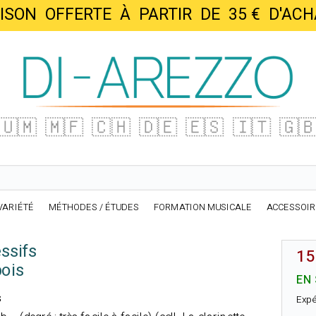
AISON OFFERTE À PARTIR DE 35 € D'
🇺🇲
🇲🇫
🇨🇭
🇩🇪
🇪🇸
🇮🇹
🇬
VARIÉTÉ
MÉTHODES / ÉTUDES
FORMATION MUSICALE
ACCESSOI
ssifs
15
ois
EN
s
Expé