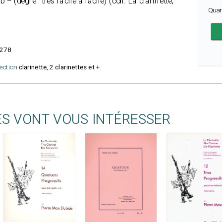
 – (degré : très facile à facile) (coll. La clarinette,
Quan
278
lection
clarinette, 2 clarinettes et +
.
ES VONT VOUS INTÉRESSER