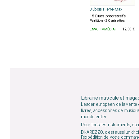
Dubois Pierre-Max
15 Duos progressifs
Partition - 2 Clarinettes
ENVOI IMMÉDIAT
12.30 €
Librairie musicale et maga
Leader européen de la vente d
livres, accessoires de musiqu
monde entier.
Pour tous les instruments, dans
DI-AREZZO, c'est aussi un droit
l'éxpédition de votre command