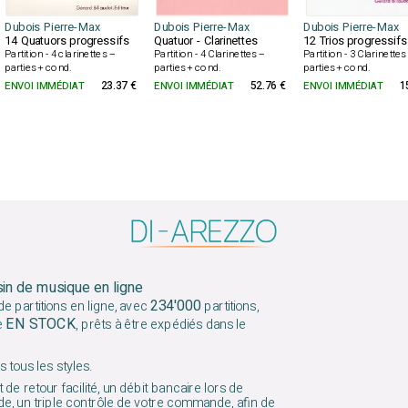
Dubois Pierre-Max
Dubois Pierre-Max
Dubois Pierre-Max
14 Quatuors progressifs
Quatuor - Clarinettes
12 Trios progressifs
Partition - 4 clarinettes –
Partition - 4 Clarinettes –
Partition - 3 Clarinettes
parties + cond.
parties + cond.
parties + cond.
ENVOI IMMÉDIAT
23.37 €
ENVOI IMMÉDIAT
52.76 €
ENVOI IMMÉDIAT
1
sin de musique en ligne
234'000
e partitions en ligne, avec
partitions,
EN STOCK
e
, prêts à être expédiés dans le
 tous les styles.
 de retour facilité, un débit bancaire lors de
e, un triple contrôle de votre commande, afin de