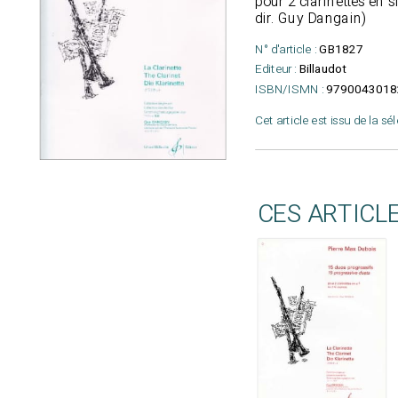
pour 2 clarinettes en sib
dir. Guy Dangain)
N° d'article :
GB1827
Editeur :
Billaudot
ISBN/ISMN :
9790043018
Cet article est issu de la sé
CES ARTICL