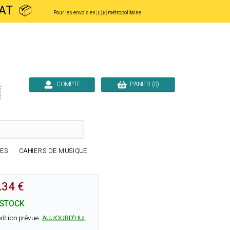
ACHAT 📦
Pour les envois en 🇫🇷 métropolitaine
COMPTE
PANIER (0)

RES
CAHIERS DE MUSIQUE
.34 €
 STOCK
dition prévue
AUJOURD'HUI