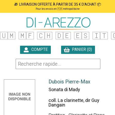
🎁 LIVRAISON OFFERTE À PARTIR DE 35 € D'ACHAT 📦
Pour les envois en 🇫🇷 métropolitaine
🇺🇲
🇲🇫
🇨🇭
🇩🇪
🇪🇸
🇮🇹

COMPTE
PANIER (0)

Dubois Pierre-Max
Sonata di Mady
coll. La clarinette, dir Guy
Dangain