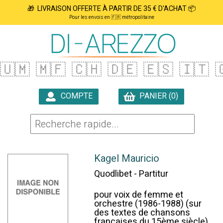
🎁 LIVRAISON OFFERTE À PARTIR DE 35 € D'ACHAT 📦
Pour les envois en 🇫🇷 métropolitaine
🇺🇲
🇲🇫
🇨🇭
🇩🇪
🇪🇸
🇮🇹

COMPTE
PANIER (0)

Kagel Mauricio
Quodlibet - Partitur
pour voix de femme et
orchestre (1986-1988) (sur
des textes de chansons
françaises du 15ème siècle)