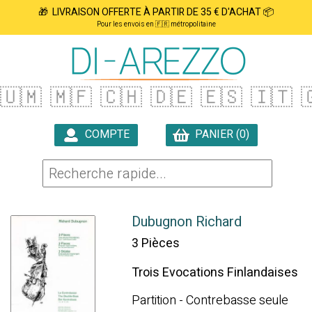
🎁 LIVRAISON OFFERTE À PARTIR DE 35 € D'ACHAT 📦
Pour les envois en 🇫🇷 métropolitaine
🇺🇲
🇲🇫
🇨🇭
🇩🇪
🇪🇸
🇮🇹

COMPTE
PANIER (0)

Dubugnon Richard
3 Pièces
Trois Evocations Finlandaises
Partition - Contrebasse seule