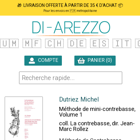
🎁 LIVRAISON OFFERTE À PARTIR DE 35 € D'ACHAT 📦
Pour les envois en 🇫🇷 métropolitaine
🇺🇲
🇲🇫
🇨🇭
🇩🇪
🇪🇸
🇮🇹

COMPTE
PANIER (0)

Dutriez Michel
Méthode de mini-contrebasse,
Volume 1
coll. La contrebasse, dir. Jean-
Marc Rollez