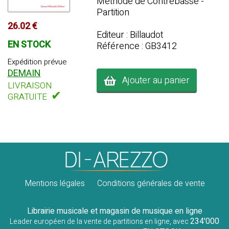
Méthode de Contrebasse -
Partition
26.02 €
Editeur : Billaudot
EN STOCK
Référence : GB3412
Expédition prévue
DEMAIN
Ajouter au panier
LIVRAISON
✔
GRATUITE
Mentions légales
Conditions générales de vente
Librairie musicale et magasin de musique en ligne
234'000
Leader européen de la vente de partitions en ligne, avec