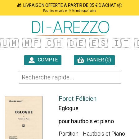
🎁 LIVRAISON OFFERTE À PARTIR DE 35 € D'ACHAT 📦
Pour les envois en 🇫🇷 métropolitaine
🇺🇲
🇲🇫
🇨🇭
🇩🇪
🇪🇸
🇮🇹

COMPTE
PANIER (0)

Foret Félicien
Eglogue
pour hautbois et piano
Partition - Hautbois et Piano